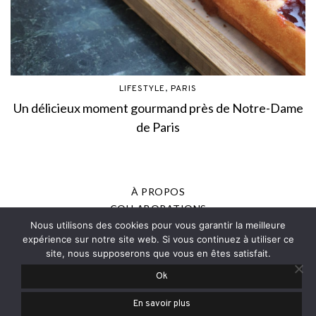
LIFESTYLE
,
PARIS
Un délicieux moment gourmand près de Notre-Dame
de Paris
À PROPOS
COLLABORATIONS
Nous utilisons des cookies pour vous garantir la meilleure
MENTIONS LÉGALES
expérience sur notre site web. Si vous continuez à utiliser ce
POLITIQUE DE CONFIDENTIALITÉ
site, nous supposerons que vous en êtes satisfait.
PRESSE
Ok
© 2013-2025 - JOANNE ROMAIN, TOUS DROITS RÉSERVÉS
En savoir plus