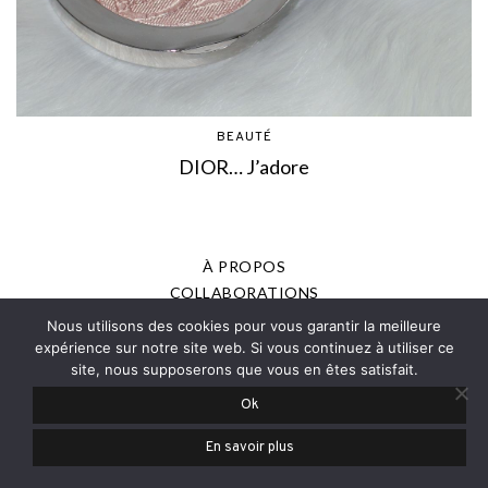
BEAUTÉ
DIOR… J’adore
À PROPOS
COLLABORATIONS
MENTIONS LÉGALES
Nous utilisons des cookies pour vous garantir la meilleure
POLITIQUE DE CONFIDENTIALITÉ
expérience sur notre site web. Si vous continuez à utiliser ce
site, nous supposerons que vous en êtes satisfait.
PRESSE
Ok
© 2013-2025 - JOANNE ROMAIN, TOUS DROITS RÉSERVÉS
En savoir plus