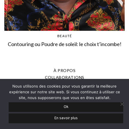
BEAUTÉ
Contouring ou Poudre de soleil: le choix t’incombe!
À PROPOS
COLLABORATIONS
MENTIONS LÉGALES
Nous utilisons des cookies pour vous garantir la meilleure
POLITIQUE DE CONFIDENTIALITÉ
expérience sur notre site web. Si vous continuez à utiliser ce
site, nous supposerons que vous en êtes satisfait.
PRESSE
Ok
© 2013-2025 - JOANNE ROMAIN, TOUS DROITS RÉSERVÉS
En savoir plus