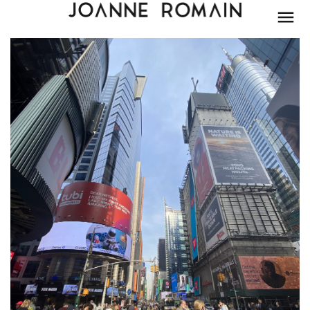
BEAUTÉ
MODE
LIFESTYLE
PARIS
DÉCORATION