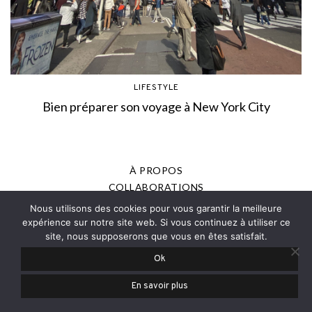
LIFESTYLE
Bien préparer son voyage à New York City
À PROPOS
COLLABORATIONS
MENTIONS LÉGALES
Nous utilisons des cookies pour vous garantir la meilleure
POLITIQUE DE CONFIDENTIALITÉ
expérience sur notre site web. Si vous continuez à utiliser ce
site, nous supposerons que vous en êtes satisfait.
PRESSE
Ok
© 2013-2025 - JOANNE ROMAIN, TOUS DROITS RÉSERVÉS
En savoir plus