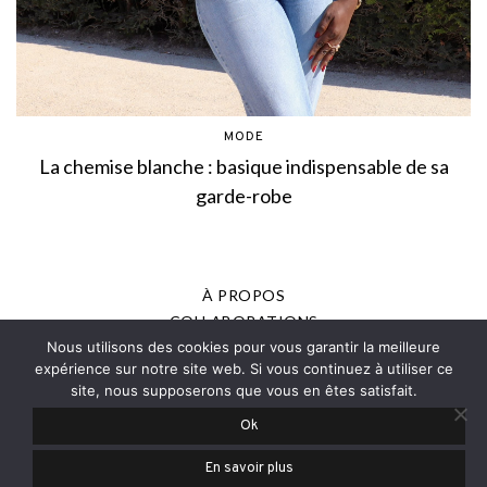
MODE
La chemise blanche : basique indispensable de sa
garde-robe
À PROPOS
COLLABORATIONS
Nous utilisons des cookies pour vous garantir la meilleure
MENTIONS LÉGALES
expérience sur notre site web. Si vous continuez à utiliser ce
POLITIQUE DE CONFIDENTIALITÉ
site, nous supposerons que vous en êtes satisfait.
PRESSE
Ok
© 2013-2025 - JOANNE ROMAIN, TOUS DROITS RÉSERVÉS
En savoir plus