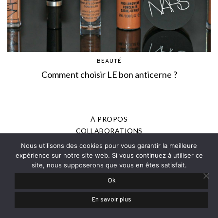
BEAUTÉ
Comment choisir LE bon anticerne ?
À PROPOS
COLLABORATIONS
MENTIONS LÉGALES
Nous utilisons des cookies pour vous garantir la meilleure
POLITIQUE DE CONFIDENTIALITÉ
expérience sur notre site web. Si vous continuez à utiliser ce
site, nous supposerons que vous en êtes satisfait.
PRESSE
Ok
© 2013-2025 - JOANNE ROMAIN, TOUS DROITS RÉSERVÉS
En savoir plus