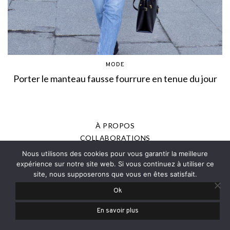
MODE
Porter le manteau fausse fourrure en tenue du jour
À PROPOS
COLLABORATIONS
MENTIONS LÉGALES
Nous utilisons des cookies pour vous garantir la meilleure
POLITIQUE DE CONFIDENTIALITÉ
expérience sur notre site web. Si vous continuez à utiliser ce
site, nous supposerons que vous en êtes satisfait.
PRESSE
Ok
© 2013-2025 - JOANNE ROMAIN, TOUS DROITS RÉSERVÉS
En savoir plus