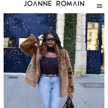
BEAUTÉ
MODE
LIFESTYLE
PARIS
DÉCORATION