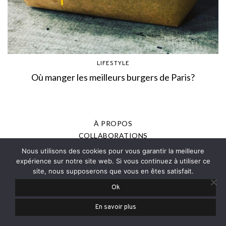
LIFESTYLE
Où manger les meilleurs burgers de Paris?
À PROPOS
COLLABORATIONS
MENTIONS LÉGALES
Nous utilisons des cookies pour vous garantir la meilleure
POLITIQUE DE CONFIDENTIALITÉ
expérience sur notre site web. Si vous continuez à utiliser ce
site, nous supposerons que vous en êtes satisfait.
PRESSE
Ok
© 2013-2025 - JOANNE ROMAIN, TOUS DROITS RÉSERVÉS
En savoir plus