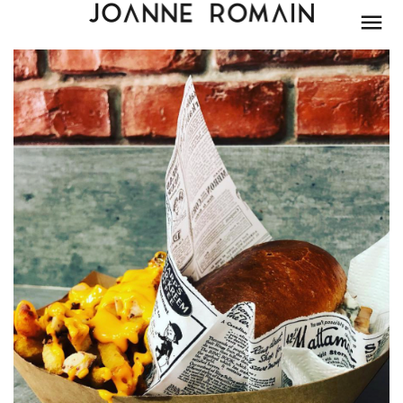
BEAUTÉ
MODE
LIFESTYLE
PARIS
DÉCORATION