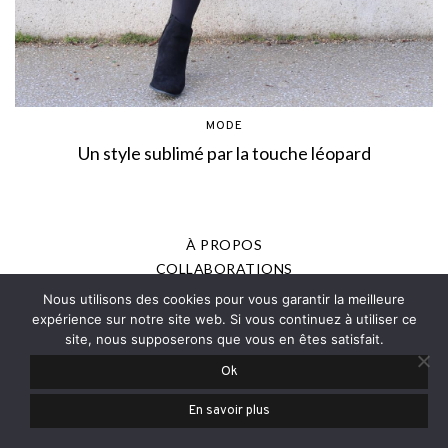
MODE
Un style sublimé par la touche léopard
À PROPOS
COLLABORATIONS
MENTIONS LÉGALES
Nous utilisons des cookies pour vous garantir la meilleure
POLITIQUE DE CONFIDENTIALITÉ
expérience sur notre site web. Si vous continuez à utiliser ce
site, nous supposerons que vous en êtes satisfait.
PRESSE
Ok
© 2013-2025 - JOANNE ROMAIN, TOUS DROITS RÉSERVÉS
En savoir plus