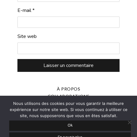
E-mail
*
Site web
À PROPOS
COLLABORATIONS
Nous utilisons des cookies pour vous garantir la meilleure
MENTIONS LÉGALES
expérience sur notre site web. Si vous continuez à utiliser ce
POLITIQUE DE CONFIDENTIALITÉ
site, nous supposerons que vous en êtes satisfait.
PRESSE
Ok
© 2013-2025 - JOANNE ROMAIN, TOUS DROITS RÉSERVÉS